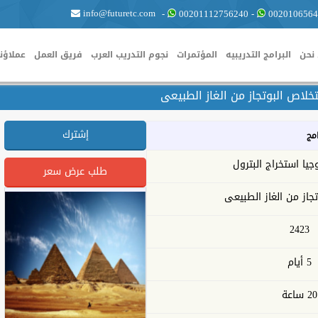
info@futuretc.com
-
00201112756240
-
0020106564
نحن
البرامج التدريبيه
المؤتمرات
نجوم التدريب العرب
فريق العمل
عملاؤنا
لاص البوتجاز من الغاز الطبيعى
إشترك
امج
جيا استخراج البترول
طلب عرض سعر
جاز من الغاز الطبيعى
2423
5 أيام
20 ساعة