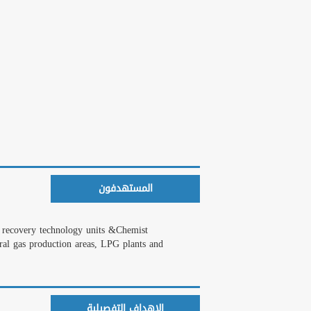
المستهدفون
The course is designed for process, production engineers engaged in L P G recovery technology units &Chemist.
ral gas production areas, LPG plants and
الاهداف التفصيلية