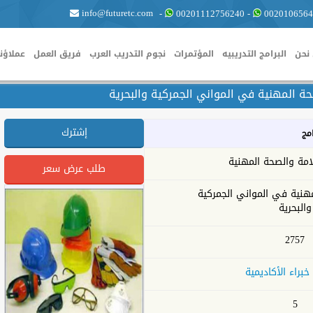
info@futuretc.com
-
00201112756240
-
0020106564
نحن
البرامج التدريبيه
المؤتمرات
نجوم التدريب العرب
فريق العمل
عملاؤنا
ة المهنية في المواني الجمركية والبحرية
إشترك
امج
امة والصحة المهنية
طلب عرض سعر
هنية في المواني الجمركية
والبحرية
2757
خبراء الأكاديمية
5