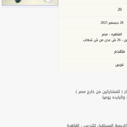
20
28 ديسمبر 2025
القاهره - مصر
من ش شهاب
متقدم
عربى
ر ( للمشاركين من خارج مصر )
البارده يوميا
يمية المستقبل للتدريب - القاهرة