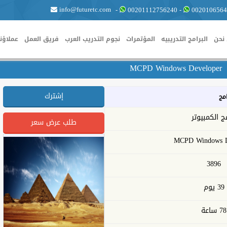
info@futuretc.com
-
00201112756240
-
0020106564
نحن
البرامج التدريبيه
المؤتمرات
نجوم التدريب العرب
فريق العمل
عملاؤنا
MCPD Windows Developer
إشترك
امج
ج الكمبيوتر
طلب عرض سعر
MCPD Windows D
3896
39 يوم
78 ساعة