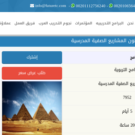
info@futuretc.com
-
00201112756240
-
0020106564
نحن
البرامج التدريبيه
المؤتمرات
نجوم التدريب العرب
فريق العمل
عملاؤنا
ون المشاريع الصفية المدرسية
إشترك
امج
امج التربوية
طلب عرض سعر
يع الصفية المدرسية
7952
5 أيام
20 ساعة