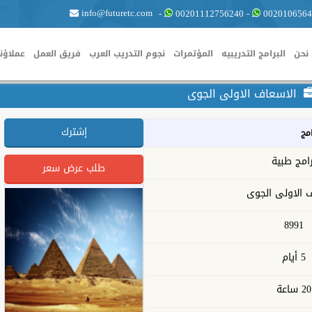
info@futuretc.com
-
00201112756240
-
0020106564
نحن
البرامج التدريبيه
المؤتمرات
نجوم التدريب العرب
فريق العمل
عملاؤنا
الاسعاف الاولى الجوى
إشترك
امج
رامج طبية
طلب عرض سعر
 الاولى الجوى
8991
5 أيام
20 ساعة