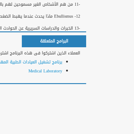
-11 من ھم الأشخاص الغیر مسموحین لھم بالطیران
Ebullismus -12 ماذا یحدث عندما یھبط الضغط فجائیا
-13 الخبرات والدراسات السریریة عن الحوادث المرضیة في الطائرة المحلقة
البرامج المتعلقة
العملاء الذين اشتركوا فى هذه البرنامج اشتركو
برنامج تشغيل العيادات الطبية المهن
Medical Laboratory