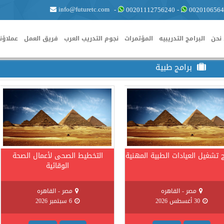
info@futuretc.com
-
00201112756240
-
0020106564
نحن
البرامج التدريبيه
المؤتمرات
نجوم التدريب العرب
فريق العمل
عملاؤنا
برامج طبية
ج تشغيل العيادات الطبية المهنية
التخطيط الصحى لأعمال الصحة
الوقائية
مصر - القاهره
مصر - القاهره
30 أغسطس 2026
6 سبتمبر 2026