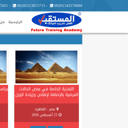
7451
-
00201113015715
-
00201145578069
الرئيسية
من 
التغذية الخاصة في بعض الحالات
برنام
المرضية بالإضافة لإنقاص وزيادة الوزن
مصر - القاهره
23 أغسطس 2026