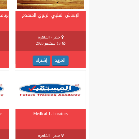
الإنعاش القلبي الرئوي المتقدم
برنام
مصر - القاهره
13 سبتمبر 2026
المزيد
إشترك
se
Medical Laboratory
مصر - القاهره