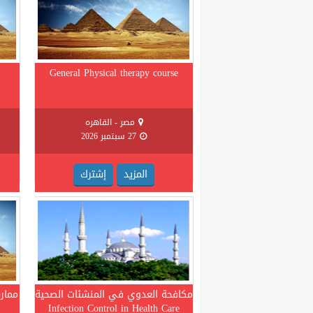
General Physical therapy course
مصر - القاهره
27 سبتمبر 2026
المزيد
إشترك
مكافحة العدوي في المنشئات الصحية
ممارس
Infection Control in Health Care