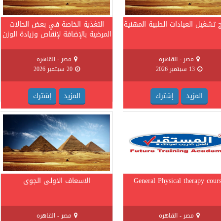
ج تشغيل العيادات الطبية المهنية
التغذية الخاصة في بعض الحالات
المرضية بالإضافة لإنقاص وزيادة الوزن
مصر - القاهره
مصر - القاهره
13 سبتمبر 2026
20 سبتمبر 2026
المزيد
إشترك
المزيد
إشترك
General Physical therapy cour
الاسعاف الاولى الجوى
مصر - القاهره
مصر - القاهره